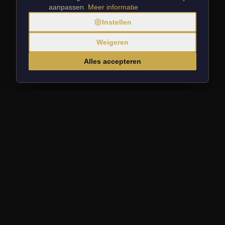
6
5
5
5
aanpassen.
Meer informatie
7
6
6
6
Instellen
8
7
7
7
9
8
8
8
Weigeren
0
9
9
9
Alles accepteren
1
0
0
0
2
1
1
1
3
2
2
2
4
3
3
3
5
4
4
4
6
5
5
5
7
6
6
6
8
7
7
7
✦
9
8
8
8
OP DIT MOMENT GESLOTEN
0
9
9
9
WEER OPEN
M
O
R
G
E
N
V
A
N
A
F
:
1
0
0
0
2
1
1
1
✦
3
2
2
2
4
3
3
3