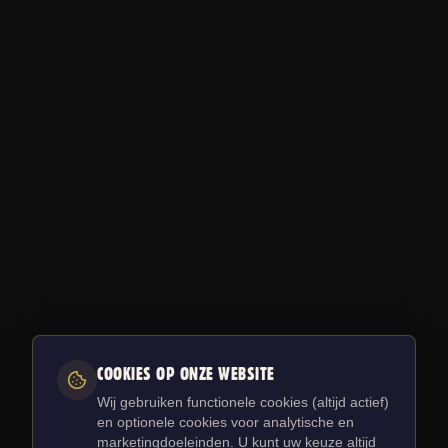
0
1
0
0
0
2
1
1
1
COOKIES OP ONZE WEBSITE
3
2
2
2
Wij gebruiken functionele cookies (altijd actief)
4
3
3
3
en optionele cookies voor analytische en
5
4
4
4
marketingdoeleinden. U kunt uw keuze altijd